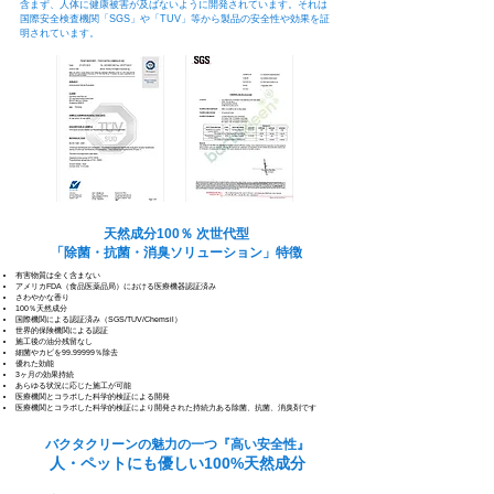
含まず、人体に健康被害が及ばないように開発されています。それは
国際安全検査機関「SGS」や「TUV」等から製品の安全性や効果を証
明されています。
天然成分100％ 次世代型
「除菌・抗菌・消臭ソリューション」特徴
有害物質は全く含まない
アメリカFDA（食品医薬品局）における医療機器認証済み
さわやかな香り
100％天然成分
国際機関による認証済み（SGS/TUV/Chemsil）
世界的保険機関による認証
施工後の油分残留なし
細菌やカビを99.99999％除去
優れた効能
3ヶ月の効果持続
あらゆる状況に応じた施工が可能
医療機関とコラボした科学的検証による開発
医療機関とコラボした科学的検証により開発された持続力ある
除菌、抗菌、消臭剤です
​バクタクリーンの魅力の一つ『高い安全性』
人・ペットにも優しい100%天然成分