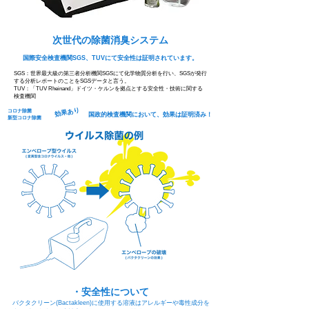
次世代の除菌消臭システム
国際安全検査機関SGS、TUVにて安全性は証明されています。
SGS：世界最大級の第三者分析機関SGSにて化学物質分析を行い、SGSが発行
する分析レポートのことをSGSデータと言う。
TUV：「TUV Rheinand」ドイツ・ケルンを拠点とする安全性・技術に関する
検査機関
効果あり
コロナ除菌
​国政的検査機関において、効果は証明済み！
​新型コロナ除菌
・安全性について
バクタクリーン(Bactakleen)に使用する溶液はアレルギーや毒性成分を