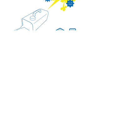
大切な共有スペースに潜む ウイルスや細菌、カビ気にな
りませんか？
私たちの周りに潜むウイルスや細菌、エレベーターやドアノブ、共有トイレな
どいつの間にか付着し、呼気と共に吸い込んでしまうことも。子供や高齢者の
ご家族はとても心配です。「bactashield（バクタシールド）」なら大切なスペ
ースを浮遊するウイルスや細菌、エアコンのカビなどを除菌、抗菌し、クリー
ンな空間をつくります。